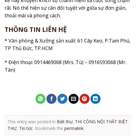
kế này khuyến khích sự chánh niệm và cuộc sống chậm
rãi. Nó thể hiện sự cân đối tuyệt vời giữa sự đơn giản,
thoải mái và phong cách.
THÔNG TIN LIÊN HỆ
* Văn phòng & Xưởng sản xuất: 61 Cây Keo, P.Tam Phú,
TP Thủ Đức, TP.HCM
* Điện thoại: 0914469068 (Mrs. Tú) – 0916593068 (Mr.
Tân)
This entry was posted in
Biệt thự
,
THI CÔNG NỘI THẤT BIỆT
THỰ
,
Tin tức
. Bookmark the
permalink
.