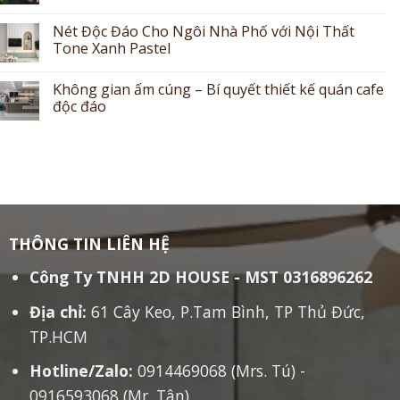
Nét Độc Đáo Cho Ngôi Nhà Phố với Nội Thất
Tone Xanh Pastel
Không gian ấm cúng – Bí quyết thiết kế quán cafe
độc đáo
THÔNG TIN LIÊN HỆ
Công Ty TNHH 2D HOUSE - MST 0316896262
Địa chỉ:
61 Cây Keo, P.Tam Bình, TP Thủ Đức,
TP.HCM
Hotline/Zalo:
0914469068 (Mrs. Tú) -
0916593068 (Mr. Tân)