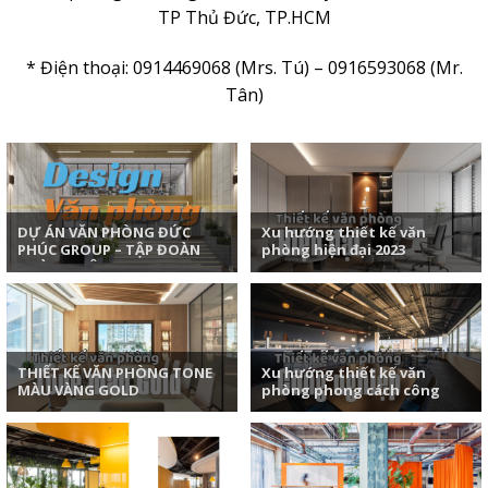
TP Thủ Đức, TP.HCM
* Điện thoại: 0914469068 (Mrs. Tú) – 0916593068 (Mr.
Tân)
DỰ ÁN VĂN PHÒNG ĐỨC
Xu hướng thiết kế văn
1. Đức Phúc Group – Tập
Xu
PHÚC GROUP – TẬP ĐOÀN
phòng hiện đại 2023
đoàn làm về sản phẩm điện
hi
NGÀNH ĐIỆN
Thiết kế một...
thờ
THIẾT KẾ VĂN PHÒNG TONE
Xu hướng thiết kế văn
Thiết kế nội thất cho 5 không
Xu
MÀU VÀNG GOLD
phòng phong cách công
gian văn phòng với tone màu
ph
nghiệp (Industrial) 2023
vàng gold....
(I