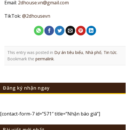
Email:
2dhouse.vn@gmail.com
TikTok:
@2dhousevn
This entry was posted in
Dự án tiêu biểu
,
Nhà phố
,
Tin tức
.
Bookmark the
permalink
.
Đăng ký nhận ngay
[contact-form-7 id=”571″ title=”Nhận báo giá”]
Bài viết mới nhất