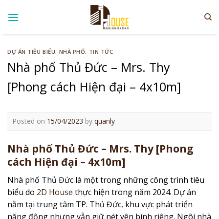
Skip
to
content
DỰ ÁN TIÊU BIỂU
,
NHÀ PHỐ
,
TIN TỨC
Nhà phố Thủ Đức – Mrs. Thy
[Phong cách Hiện đại – 4x10m]
Posted on
15/04/2023
by
quanly
Nhà phố Thủ Đức – Mrs. Thy [Phong
cách Hiện đại – 4x10m]
Nhà phố Thủ Đức là một trong những công trình tiêu
biểu do
2D House
thực hiện trong năm 2024. Dự án
nằm tại trung tâm TP. Thủ Đức, khu vực phát triển
năng động nhưng vẫn giữ nét yên bình riêng. Ngôi nhà