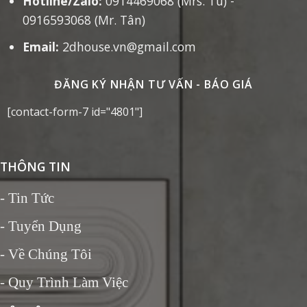
Hotline/Zalo:
0914469068 (Mrs. Tú) -
0916593068 (Mr. Tân)
Email:
2dhouse.vn@gmail.com
ĐĂNG KÝ NHẬN TƯ VẤN - BÁO GIÁ
[contact-form-7 id="4801"]
THÔNG TIN
-
Tin Tức
- Tuyển Dụng
- Về Chúng Tôi
- Quy Trình Làm Việc