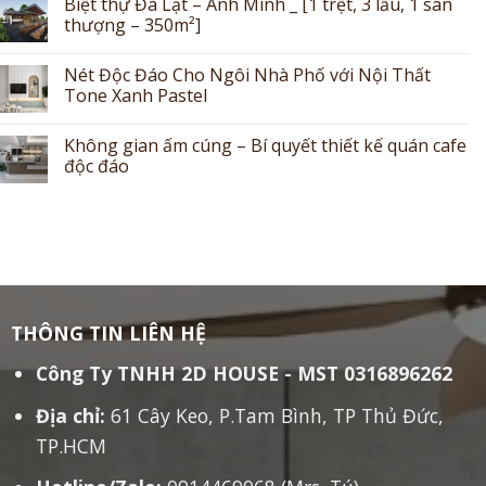
Biệt thự Đà Lạt – Anh Minh _ [1 trệt, 3 lầu, 1 sân
thượng – 350m²]
Nét Độc Đáo Cho Ngôi Nhà Phố với Nội Thất
Tone Xanh Pastel
Không gian ấm cúng – Bí quyết thiết kế quán cafe
độc đáo
THÔNG TIN LIÊN HỆ
Công Ty TNHH 2D HOUSE - MST 0316896262
Địa chỉ:
61 Cây Keo, P.Tam Bình, TP Thủ Đức,
TP.HCM