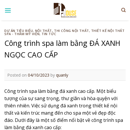
Skip
to
content
DỰ ÁN TIÊU BIỂU
,
NỘI THẤT
,
THI CÔNG NỘI THẤT
,
THIẾT KẾ NỘI THẤT
SPA - THẨM MỸ VIỆN
,
TIN TỨC
Công trình spa làm bằng ĐÁ XANH
NGỌC CAO CẤP
Posted on
04/10/2023
by
quanly
Công trình spa làm bằng đá xanh cao cấp. Một biểu
tượng của sự sang trọng, thư giãn và hòa quyện với
thiên nhiên. Việc sử dụng đá xanh trong thiết kế nội
thất và kiến trúc mang đến cho spa một vẻ đẹp độc
đáo. Dưới đây là một số điểm nổi bật về công trình spa
làm bằng đá xanh cao cấp: