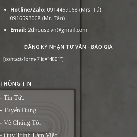
Hotline/Zalo:
0914469068 (Mrs. Tú) -
0916593068 (Mr. Tân)
Email:
2dhouse.vn@gmail.com
ĐĂNG KÝ NHẬN TƯ VẤN - BÁO GIÁ
[contact-form-7 id="4801"]
THÔNG TIN
-
Tin Tức
- Tuyển Dụng
- Về Chúng Tôi
- Quy Trình Làm Việc