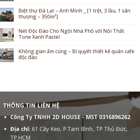
Biệt thự Đà Lạt – Anh Minh _ [1 trệt, 3 lầu, 1 sân
thượng – 350m²]
Nét Độc Đáo Cho Ngôi Nhà Phố với Nội Thất
Tone Xanh Pastel
Không gian ấm cúng – Bí quyết thiết kế quán cafe
độc đáo
THÔNG TIN LIÊN HỆ
Công Ty TNHH 2D HOUSE - MST 0316896262
Địa chỉ:
61 Cây Keo, P.Tam Bình, TP Thủ Đức,
TP.HCM