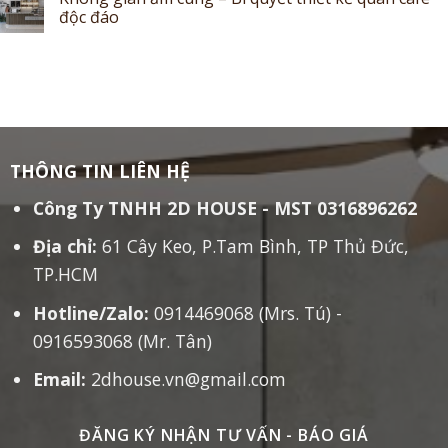
độc đáo
THÔNG TIN LIÊN HỆ
Công Ty TNHH 2D HOUSE - MST 0316896262
Địa chỉ:
61 Cây Keo, P.Tam Bình, TP Thủ Đức,
TP.HCM
Hotline/Zalo:
0914469068 (Mrs. Tú) -
0916593068 (Mr. Tân)
Email:
2dhouse.vn@gmail.com
ĐĂNG KÝ NHẬN TƯ VẤN - BÁO GIÁ