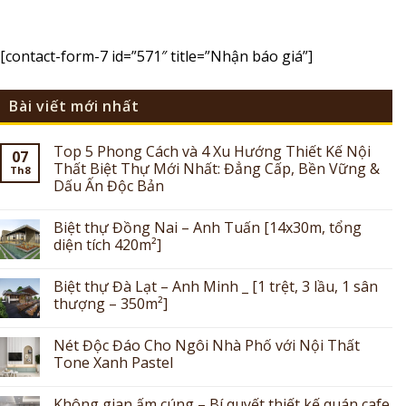
[contact-form-7 id=”571″ title=”Nhận báo giá”]
Bài viết mới nhất
Top 5 Phong Cách và 4 Xu Hướng Thiết Kế Nội
07
Thất Biệt Thự Mới Nhất: Đẳng Cấp, Bền Vững &
Th8
Dấu Ấn Độc Bản
Biệt thự Đồng Nai – Anh Tuấn [14x30m, tổng
diện tích 420m²]
Biệt thự Đà Lạt – Anh Minh _ [1 trệt, 3 lầu, 1 sân
thượng – 350m²]
Nét Độc Đáo Cho Ngôi Nhà Phố với Nội Thất
Tone Xanh Pastel
Không gian ấm cúng – Bí quyết thiết kế quán cafe