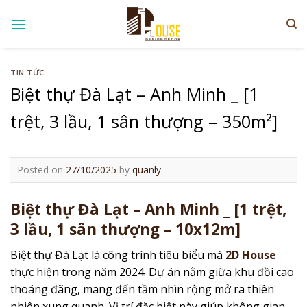
Skip
to
content
TIN TỨC
Biệt thự Đà Lạt – Anh Minh _ [1
trệt, 3 lầu, 1 sân thượng – 350m²]
Posted on
27/10/2025
by
quanly
Biệt thự Đà Lạt – Anh Minh _ [1 trệt,
3 lầu, 1 sân thượng – 10x12m]
Biệt thự Đà Lạt là công trình tiêu biểu mà
2D House
thực hiện trong năm 2024. Dự án nằm giữa khu đồi cao
thoáng đãng, mang đến tầm nhìn rộng mở ra thiên
nhiên xung quanh. Vị trí đặc biệt này giúp không gian