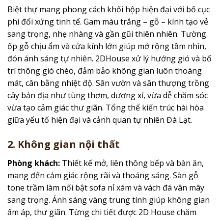
Biệt thự mang phong cách khối hộp hiện đại với bố cục
phi đối xứng tinh tế. Gam màu trắng – gỗ – kính tạo vẻ
sang trọng, nhẹ nhàng và gần gũi thiên nhiên. Tường
ốp gỗ chịu ẩm và cửa kính lớn giúp mở rộng tầm nhìn,
đón ánh sáng tự nhiên. 2DHouse xử lý hướng gió và bố
trí thông gió chéo, đảm bảo không gian luôn thoáng
mát, cân bằng nhiệt độ. Sân vườn và sân thượng trồng
cây bản địa như tùng thơm, dương xỉ, vừa dễ chăm sóc
vừa tạo cảm giác thư giãn. Tổng thể kiến trúc hài hòa
giữa yếu tố hiện đại và cảnh quan tự nhiên Đà Lạt.
2. Không gian nội thất
Phòng khách:
Thiết kế mở, liên thông bếp và bàn ăn,
mang đến cảm giác rộng rãi và thoáng sáng. Sàn gỗ
tone trầm làm nổi bật sofa nỉ xám và vách đá vân mây
sang trọng. Ánh sáng vàng trung tính giúp không gian
ấm áp, thư giãn. Từng chi tiết được 2D House chăm